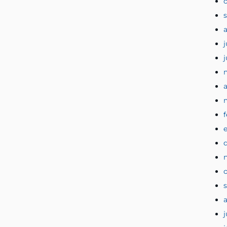
j
a
j