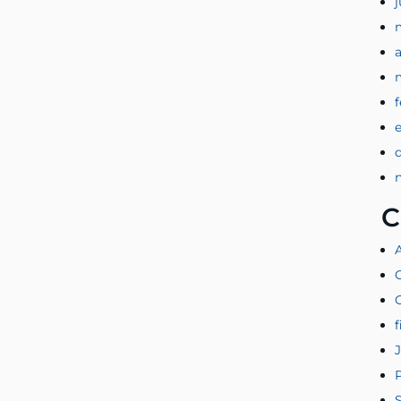
a
C
f