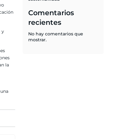
yo
Comentarios
icación
recientes
 y
No hay comentarios que
mostrar.
nes
iones
an la
 una