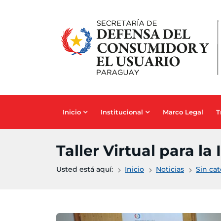
Saltar al contenido principal
Inicio
Institucional
Marco Legal
T
Taller Virtual para l
Usted está aquí:
Inicio
Noticias
Sin ca