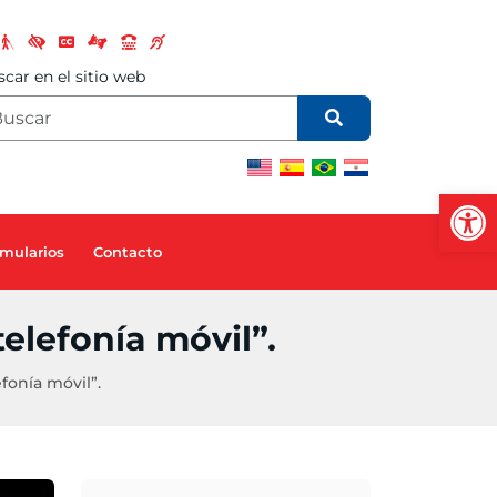
car en el sitio web
Abrir
mularios
Contacto
lefonía móvil”.
onía móvil”.