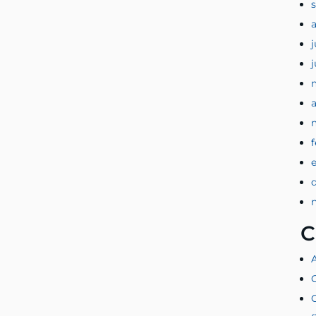
j
a
C